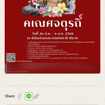
Item
1
of
1
Share