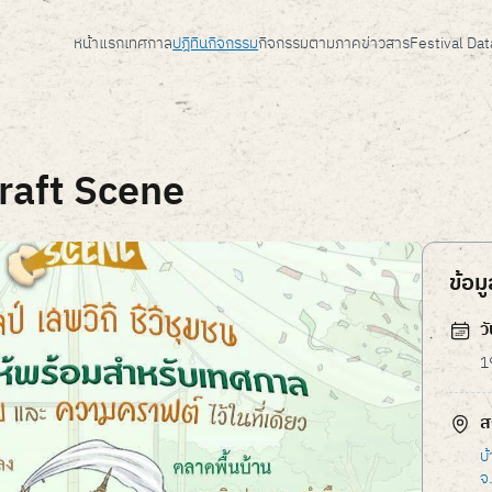
หน้าแรก
เทศกาล
ปฎิทินกิจกรรม
กิจกรรมตามภาค
ข่าวสาร
Festival Da
raft Scene
ข้อม
ว
1
ส
บ
จ.