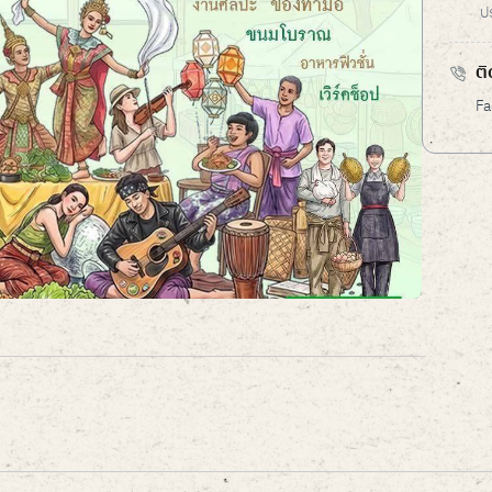
ป
ติ
Fa