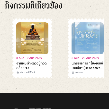
กิจกรรมที่เกี่ยวข้อง
8 Aug - 9 Aug 2569
8 Aug - 23 Aug 2569
งานห่มผ้าหลวงปู่ทวด
นิทรรศการ “โขงเอยบ่
ครั้งที่ 13
เคยลืม” (Beneath the
Currents of
ประจวบคีรีขันธ์
นครพนม
Memory)
Item
1
of
6