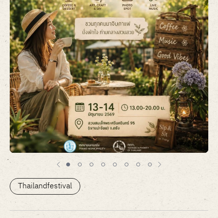
Item
1
of
Thailandfestival
8