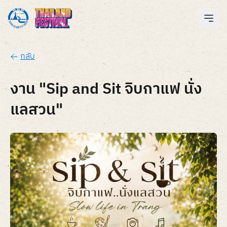
กลับ
งาน "Sip and Sit จิบกาแฟ นั่ง
แลสวน"