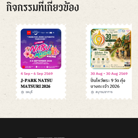
กิจกรรมที่เกี่ยวข้อง
4 Sep - 6 Sep 2569
30 Aug - 30 Aug 2569
𝐉-𝐏𝐀𝐑𝐊 𝐍𝐀𝐓𝐒𝐔
ปั่นไหว้พระ 9 วัด คุ้ง
𝐌𝐀𝐓𝐒𝐔𝐑𝐈 𝟐𝟎𝟐𝟔
บางกะเจ้า 2026
ชลบุรี
สมุทรปราการ
Item
1
of
6