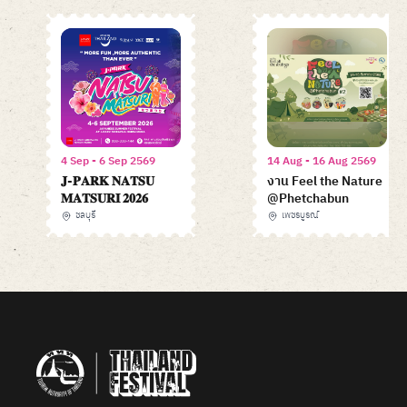
4 Sep - 6 Sep 2569
14 Aug - 16 Aug 2569
𝐉-𝐏𝐀𝐑𝐊 𝐍𝐀𝐓𝐒𝐔
งาน Feel the Nature
𝐌𝐀𝐓𝐒𝐔𝐑𝐈 𝟐𝟎𝟐𝟔
@Phetchabun
ชลบุรี
เพชรบูรณ์
Item
1
of
6