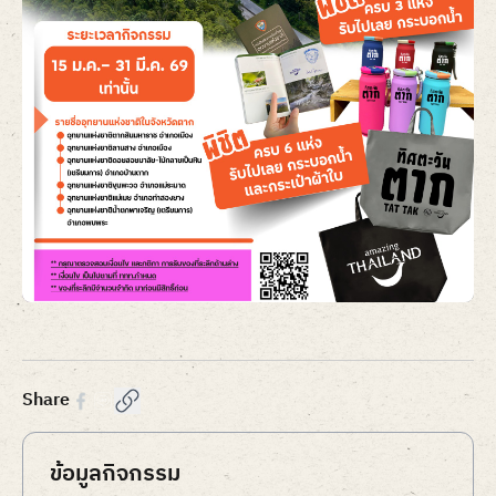
Item
1
of
1
Share
ข้อมูลกิจกรรม