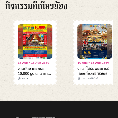
กิจกรรมที่เกี่ยวข้อง
16 Aug - 16 Aug 2569
10 Aug - 18 Aug 2569
งานตักบาตรพระ
งาน “ใต้ร่มพระบารมี
10,000 รูป นานาชาติ
ท่องเที่ยวศรีคีรีขันธ์”
ครั้งที่ 23
Prachuapkhirikhan
สงขลา
ประจวบคีรีขันธ์
Heritage & Tourism
Item
Festival 2026
1
of
6