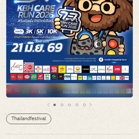
Item
1
of
Thailandfestival
5