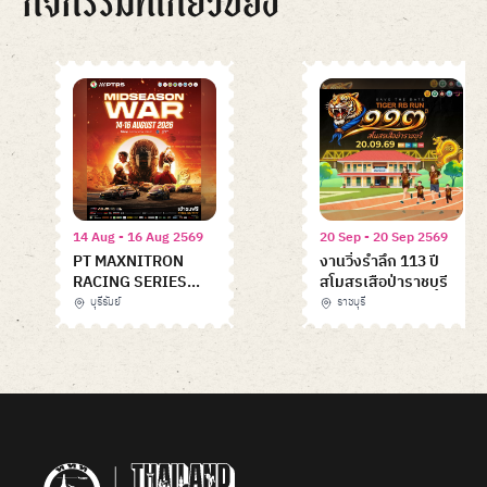
14 Aug - 16 Aug 2569
20 Sep - 20 Sep 2569
PT MAXNITRON
งานวิ่งรำลึก 113 ปี
RACING SERIES
สโมสรเสือป่าราชบุรี
2026 – MIDSEASON
บุรีรัมย์
ราชบุรี
WAR
Item
1
of
6